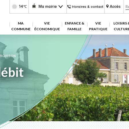
14
Ma mairie
Accès
℃
Horaires & contact
MA
VIE
ENFANCE &
VIE
LOISIRS 
COMMUNE
ÉCONOMIQUE
FAMILLE
PRATIQUE
CULTUR
 BOISSON
ébit