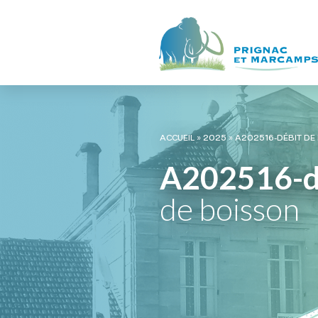
ACCUEIL
»
2025
»
A202516-DÉBIT DE
A202516-d
de boisson