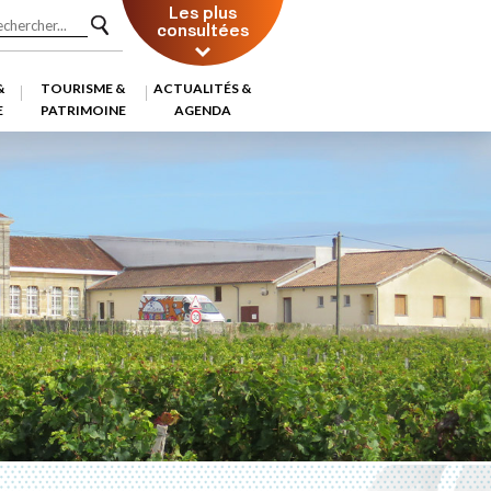
Les plus
consultées
&
TOURISME &
ACTUALITÉS &
E
PATRIMOINE
AGENDA