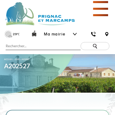
☰
Ma mairie
29
℃
ACCUEIL
»
2025
»
A202527
A202527