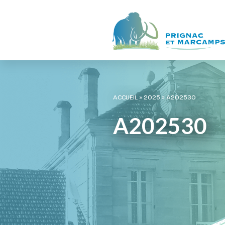
ACCUEIL
»
2025
»
A202530
A202530