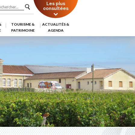
Les plus
consultées
&
TOURISME &
ACTUALITÉS &
E
PATRIMOINE
AGENDA