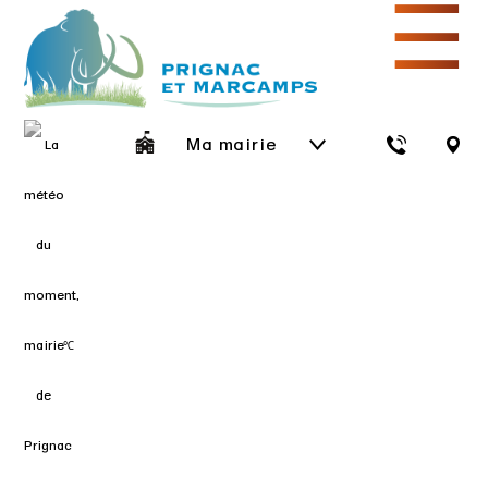
☰
Ma mairie
℃