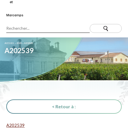
ACCUEIL
»
2025
»
A202539
A202539
< Retour à :
A202539