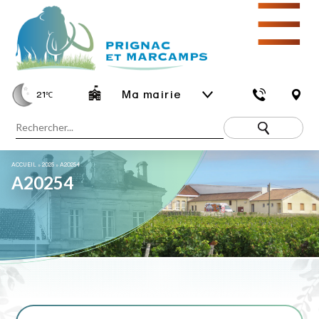
☰
Ma mairie
21
℃
ACCUEIL
»
2025
»
A20254
A20254