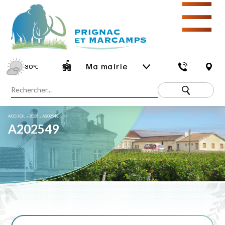
☰
Ma mairie
30
℃
ACCUEIL
»
2025
»
A202549
A202549