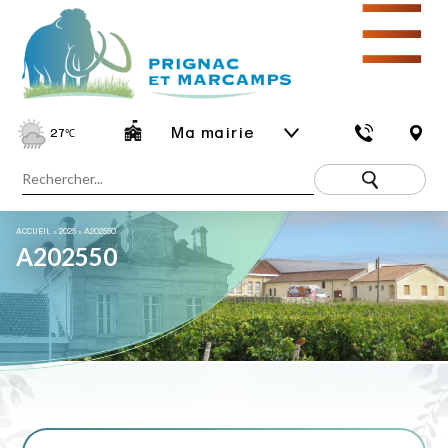
☰
Ma mairie
27
℃
ACCUEIL
»
2025
»
A202550
A202550