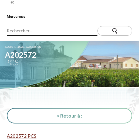
ACCUEIL
»
2025
»
A202572 PCS
A202572
PCS
< Retour à :
A202572 PCS