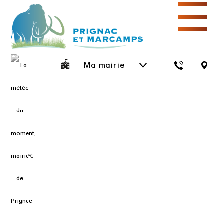
☰
Ma mairie
℃