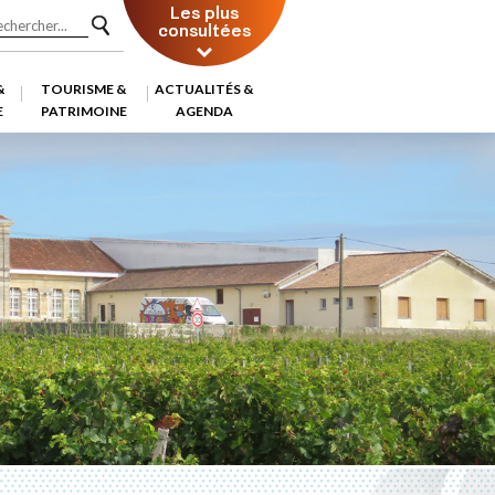
Les plus
consultées
&
TOURISME &
ACTUALITÉS &
E
PATRIMOINE
AGENDA