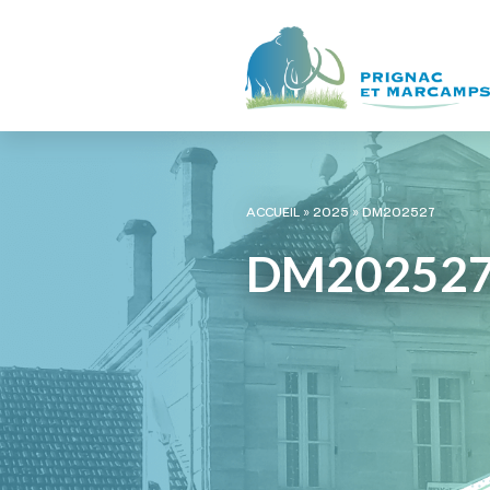
ACCUEIL
»
2025
»
DM202527
DM20252