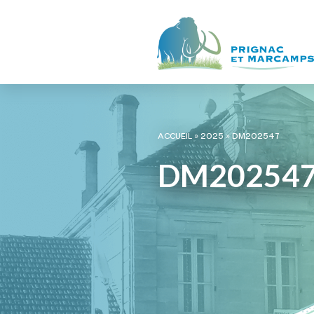
ACCUEIL
»
2025
»
DM202547
DM20254