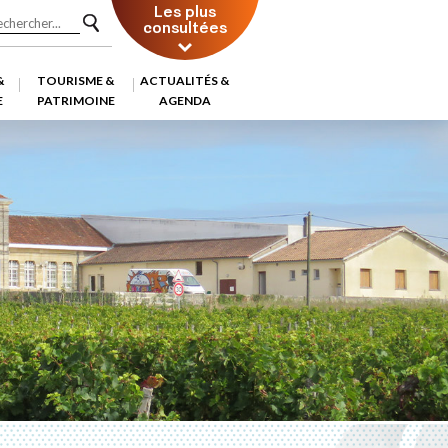
Les plus
consultées
&
TOURISME &
ACTUALITÉS &
E
PATRIMOINE
AGENDA