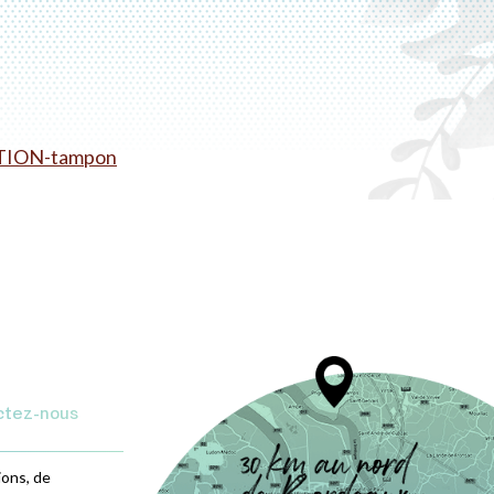
TION-tampon
ctez-nous
ions, de