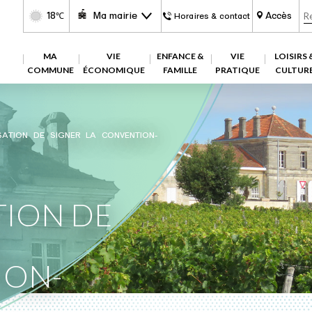
18
Ma mairie
Accès
℃
Horaires & contact
MA
VIE
ENFANCE &
VIE
LOISIRS 
COMMUNE
ÉCONOMIQUE
FAMILLE
PRATIQUE
CULTUR
ATION DE SIGNER LA CONVENTION-
TION DE
ION-