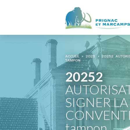
ACCUEIL
»
2025
»
20252 AUTORIS
TAMPON
20252
AUTORISA
SIGNER LA
CONVENT
tampon