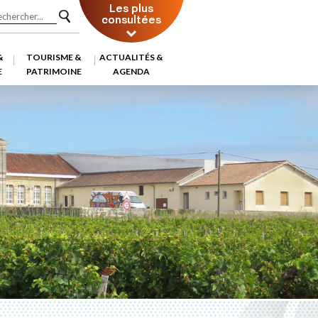
Les plus
consultées
&
TOURISME &
ACTUALITÉS &
E
PATRIMOINE
AGENDA