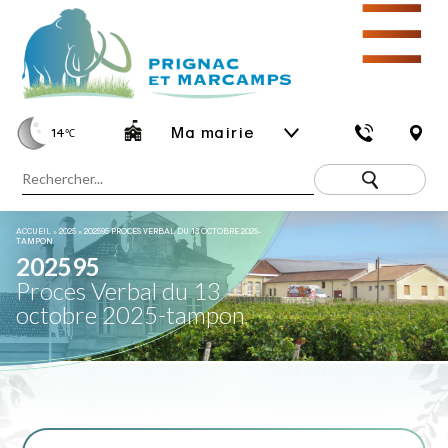
☰
Ma mairie
14
℃
ACCUEIL
»
2025
»
202595 PROCES VERBAL DU 13 OCTOBRE 2025-
TAMPON
202595
Proces Verbal du 13
octobre 2025-tampon