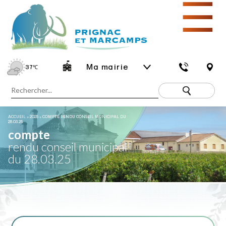
☰
Ma mairie
37
℃
ACCUEIL
»
2025
»
COMPTE RENDU CONSEIL MUNICIPAL DU
28.03.25
compte
rendu conseil municipal
du 28.03.25