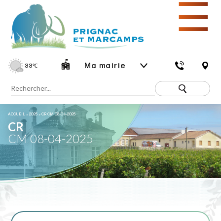
☰
Ma mairie
33
℃
ACCUEIL
»
2025
»
CR CM 08-04-2025
CR
CM 08-04-2025