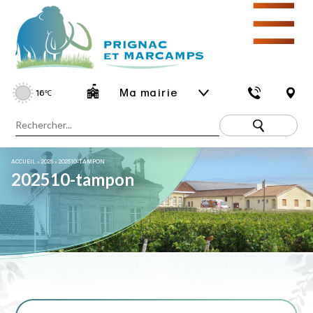
☰
Ma mairie
16
℃
ACCUEIL
»
2025
»
202510-TAMPON
202510-tampon