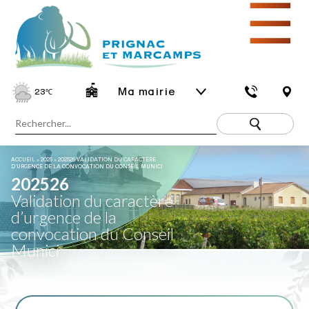
☰
Ma mairie
23
℃
ACCUEIL
»
2025
»
202526 VALIDATION DU CARACTÈRE
D’URGENCE DE LA CONVOCATION DU CONSEIL MUNICI
202526
Validation du caractère
d’urgence de la
convocation du Conseil
Munici