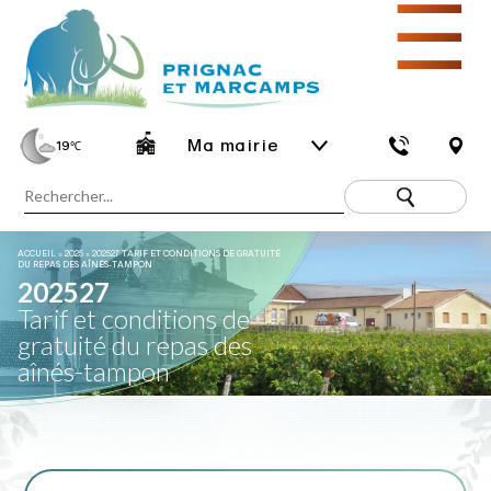
☰
Ma mairie
19
℃
ACCUEIL
»
2025
»
202527 TARIF ET CONDITIONS DE GRATUITÉ
DU REPAS DES AÎNÉS-TAMPON
202527
Tarif et conditions de
gratuité du repas des
aînés-tampon