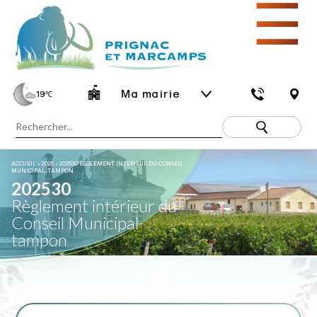
☰
Ma mairie
19
℃
ACCUEIL
»
2025
»
202530 RÈGLEMENT INTÉRIEUR DU CONSEIL
MUNICIPAL-TAMPON
202530
Règlement intérieur du
Conseil Municipal-
tampon