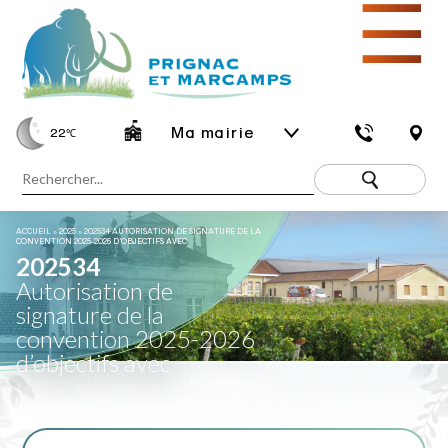
☰
Ma mairie
22
℃
ACCUEIL
»
2025
»
202534 AUTORISATION DE SIGNATURE DE LA
CONVENTION 2025-2026 D’OBJECTIFS AVEC
202534
Autorisation de
signature de la
convention 2025-2026
d’objectifs avec