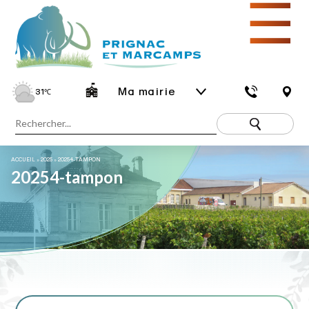
☰
Ma mairie
31
℃
ACCUEIL
»
2025
»
20254-TAMPON
20254-tampon