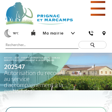
☰
Ma mairie
16
℃
ACCUEIL
»
2025
»
202547 AUTORISATION DU RECOURS AU
SERVICE D’ACCOMPAGNEMENT À LA GESTION DES
202547
Autorisation du recours
au service
d’accompagnement à la
gestion des