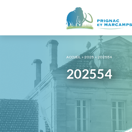
ACCUEIL
»
2025
»
202554
202554