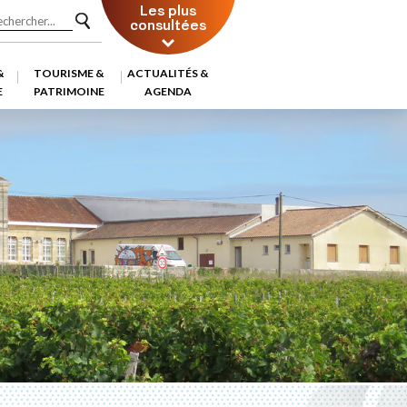
Les plus
consultées
&
TOURISME &
ACTUALITÉS &
E
PATRIMOINE
AGENDA