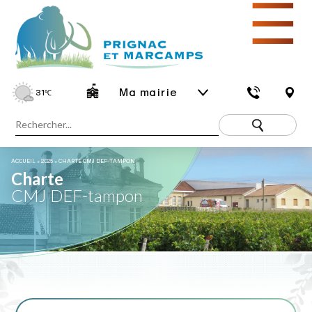
☰
Ma mairie
31
℃
ACCUEIL
»
2025
»
CHARTE CMJ DEF-TAMPON
Charte
CMJ DEF-tampon