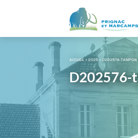
ACCUEIL
»
2025
»
D202576-TAMPON
D202576-