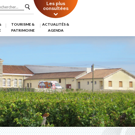
Les plus
consultées
&
TOURISME &
ACTUALITÉS &
E
PATRIMOINE
AGENDA