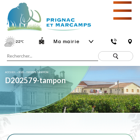
☰
Ma mairie
22
℃
ACCUEIL
»
2025
»
D202579-TAMPON
D202579-tampon