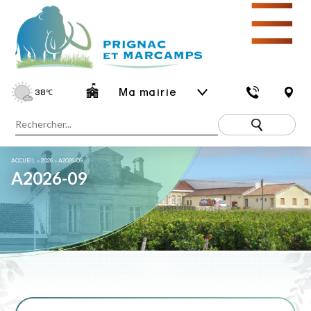
☰
Ma mairie
38
℃
ACCUEIL
»
2026
»
A2026-09
A2026-09