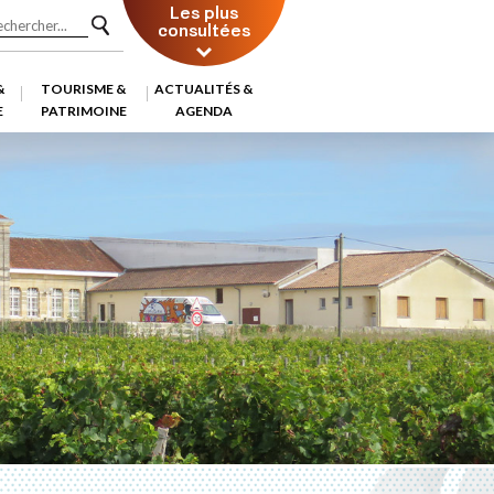
Les plus
consultées
&
TOURISME &
ACTUALITÉS &
E
PATRIMOINE
AGENDA