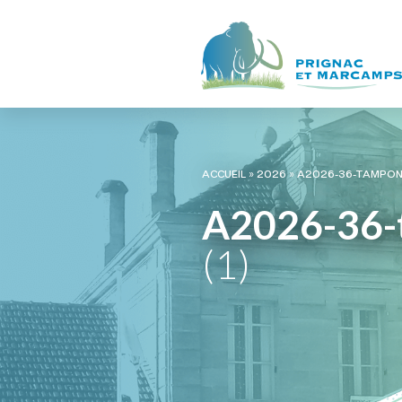
ACCUEIL
»
2026
»
A2026-36-TAMPON 
A2026-36-
(1)