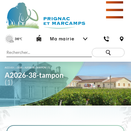
☰
Ma mairie
36
℃
ACCUEIL
»
2026
»
A2026-38-TAMPON (1)
A2026-38-tampon
(1)