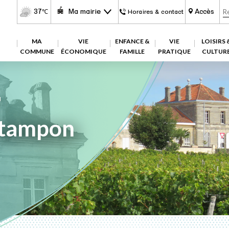
37
Ma mairie
Accès
℃
Horaires & contact
MA
VIE
ENFANCE &
VIE
LOISIRS 
COMMUNE
ÉCONOMIQUE
FAMILLE
PRATIQUE
CULTUR
N
tampon