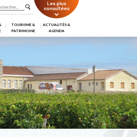
Les plus
consultées
&
TOURISME &
ACTUALITÉS &
E
PATRIMOINE
AGENDA