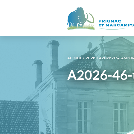
ACCUEIL
»
2026
»
A2026-46-TAMPO
A2026-46-