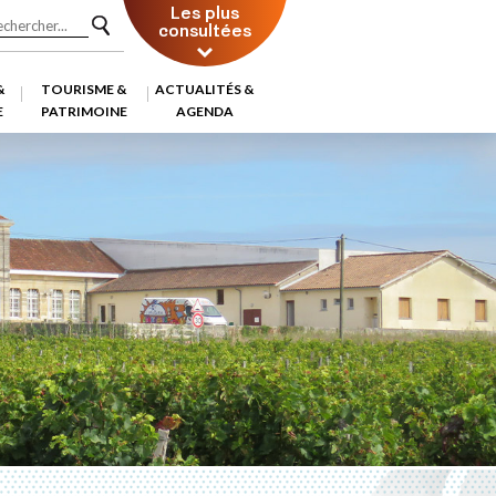
Les plus
consultées
&
TOURISME &
ACTUALITÉS &
E
PATRIMOINE
AGENDA