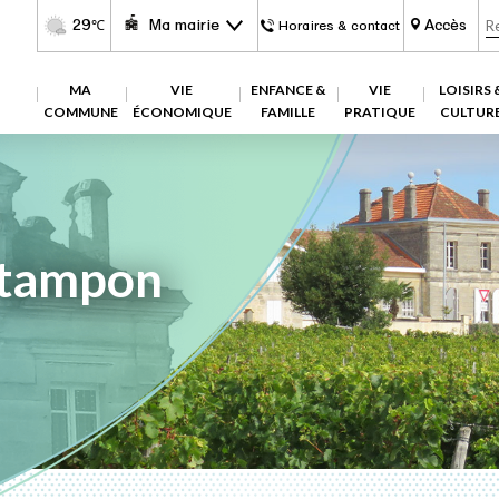
29
Ma mairie
Accès
℃
Horaires & contact
MA
VIE
ENFANCE &
VIE
LOISIRS 
COMMUNE
ÉCONOMIQUE
FAMILLE
PRATIQUE
CULTUR
N
tampon