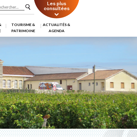
Les plus
consultées
&
TOURISME &
ACTUALITÉS &
E
PATRIMOINE
AGENDA