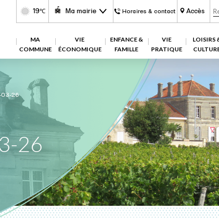
19
Ma mairie
Accès
℃
Horaires & contact
MA
VIE
ENFANCE &
VIE
LOISIRS 
COMMUNE
ÉCONOMIQUE
FAMILLE
PRATIQUE
CULTUR
-03-26
03-26