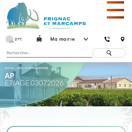
☰
Ma mairie
27
℃
ACCUEIL
»
2026
»
AP ETIAGE 03072026
AP
ETIAGE 03072026