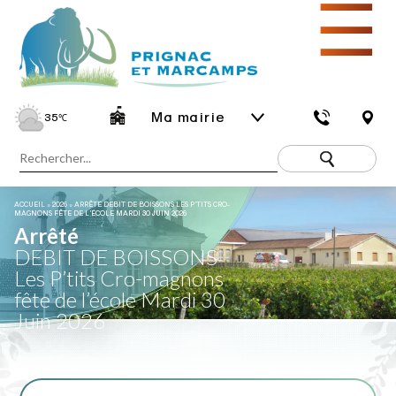
☰
Ma mairie
35
℃
ACCUEIL
»
2026
»
ARRÊTÉ DEBIT DE BOISSONS LES P’TITS CRO-
MAGNONS FÊTE DE L’ÉCOLE MARDI 30 JUIN 2026
Arrêté
DEBIT DE BOISSONS
Les P’tits Cro-magnons
fête de l’école Mardi 30
Juin 2026