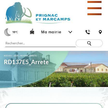
☰
Ma mairie
18
℃
ACCUEIL
»
2026
»
RD137E5_ARRETE
RD137E5_Arrete