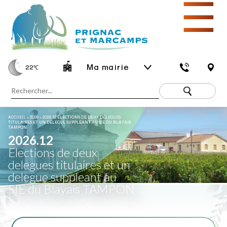
☰
Ma mairie
22
℃
ACCUEIL
»
2026
»
2026.12 ELECTIONS DE DEUX DELEGUES
TITULAIRES ET UN DELEGUE SUPPLEANT AU SIE DU BLAYAIS
TAMPON
2026.12
Elections de deux
delegues titulaires et un
delegue suppleant au
SIE du Blayais TAMPON