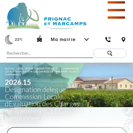
☰
Ma mairie
22
℃
ACCUEIL
»
2026
»
2026.15 DESIGNATION DELEGUE COMMISSION
LOCALE DEVALUATION DES CHARGES DE TRANSFERT (CLECT)
TAMPONNEE
2026.15
Designation delegue
Commission Locale
dEvaluation des Charges
de Transfert (CLECT)
tamponnee