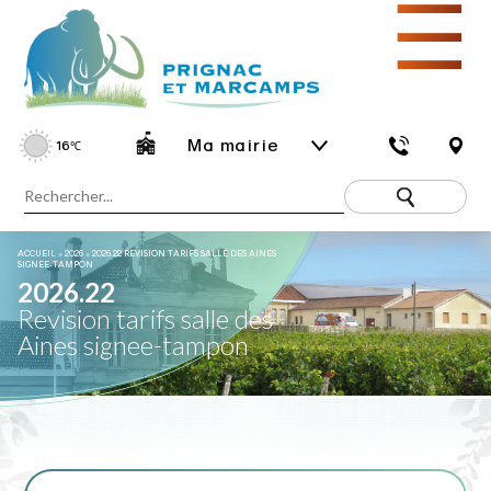
☰
Ma mairie
16
℃
ACCUEIL
»
2026
»
2026.22 REVISION TARIFS SALLE DES AINES
SIGNEE-TAMPON
2026.22
Revision tarifs salle des
Aines signee-tampon