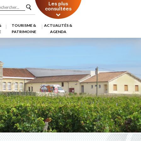
Les plus
consultées
&
TOURISME &
ACTUALITÉS &
E
PATRIMOINE
AGENDA