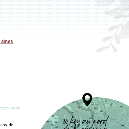
 aines
ctez-nous
ions, de