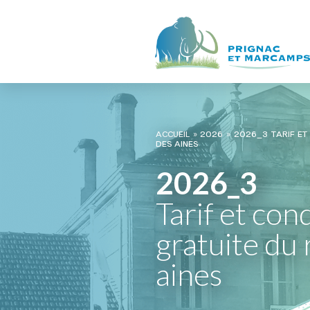
ACCUEIL
»
2026
»
2026_3 TARIF ET
DES AINES
2026_3
Tarif et con
gratuite du 
aines