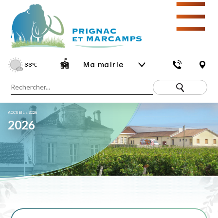
☰
Ma mairie
33
℃
ACCUEIL
»
2026
2026