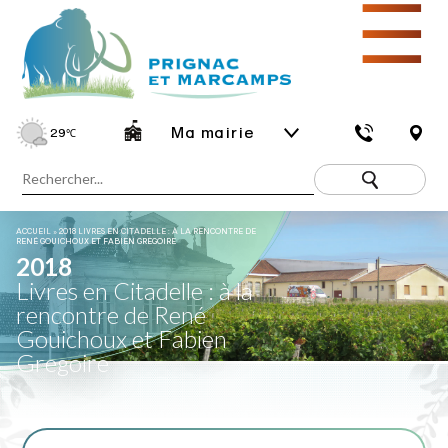
☰
Ma mairie
29
℃
ACCUEIL
»
2018 LIVRES EN CITADELLE : À LA RENCONTRE DE
RENÉ GOUICHOUX ET FABIEN GREGOIRE
2018
Livres en Citadelle : à la
rencontre de René
Gouichoux et Fabien
Gregoire