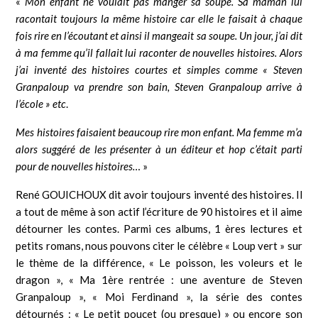
«
Mon enfant ne voulait pas manger sa soupe. Sa maman lui
racontait toujours la même histoire car elle le faisait à chaque
fois rire en l’écoutant et ainsi il mangeait sa soupe. Un jour, j’ai dit
à ma femme qu’il fallait lui raconter de nouvelles histoires. Alors
j’ai inventé des histoires courtes et simples comme « Steven
Granpaloup va prendre son bain, Steven Granpaloup arrive à
l’école » etc
.
Mes histoires faisaient beaucoup rire mon enfant. Ma femme m’a
alors suggéré de les présenter à un éditeur et hop c’était parti
pour de nouvelles histoires…
»
René GOUICHOUX dit avoir toujours inventé des histoires. Il
a tout de même à son actif l’écriture de 90 histoires et il aime
détourner les contes. Parmi ces albums, 1 ères lectures et
petits romans, nous pouvons citer le célèbre « Loup vert » sur
le thème de la différence, « Le poisson, les voleurs et le
dragon », « Ma 1ère rentrée : une aventure de Steven
Granpaloup », « Moi Ferdinand », la série des contes
détournés : « Le petit poucet (ou presque) » ou encore son