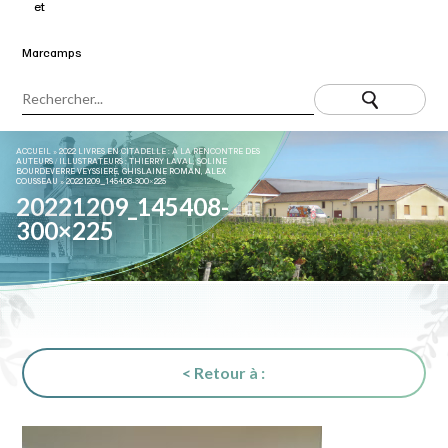
ACCUEIL
»
2022 LIVRES EN CITADELLE : À LA RENCONTRE DES
AUTEURS / ILLUSTRATEURS : THIERRY LAVAL, SOLINE
BOURDEVERRE VEYSSIERE, GHISLAINE ROMAN, ALEX
COUSSEAU
»
20221209_145408-300×225
20221209_145408-
300×225
< Retour à :