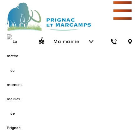
☰
Ma mairie
℃