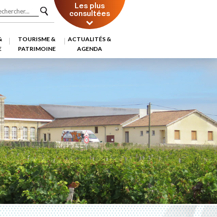
Les plus
consultées
&
TOURISME &
ACTUALITÉS &
E
PATRIMOINE
AGENDA