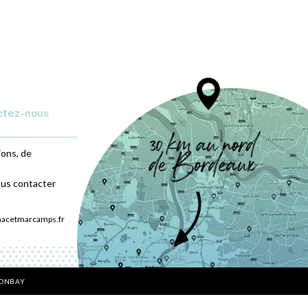
ctez-nous
ions, de
ous contacter
nacetmarcamps.fr
BONBAY