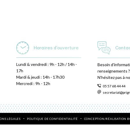
Horaires d'ouverture
Conta
Lundi & vendredi : 9h - 12h / 14h -
Besoin d'informat
17h
renseignements ?
Mardi & jeudi : 14h - 17h30
N’hésitez pas à n
Mercredi : 9h - 12h
05 57 68 44 44
secretariat@prig
ONS LÉGALES
POLITIQUE DE CONFIDENTIALITÉ
CONCEPTION/RÉALISATION 