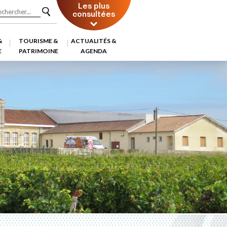
Les plus
consultées
&
TOURISME &
ACTUALITÉS &
E
PATRIMOINE
AGENDA