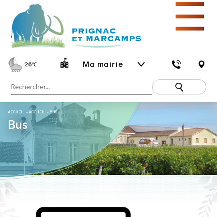
☰
Ma mairie
26
℃
ACCUEIL
»
ACCUEIL
»
BUS
Bus