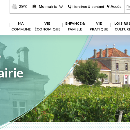
29
Ma mairie
Accès
℃
Horaires & contact
MA
VIE
ENFANCE &
VIE
LOISIRS 
COMMUNE
ÉCONOMIQUE
FAMILLE
PRATIQUE
CULTUR
E
irie