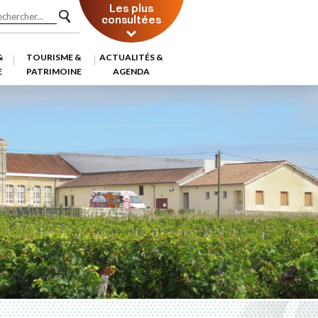
Les plus
consultées
&
TOURISME &
ACTUALITÉS &
E
PATRIMOINE
AGENDA