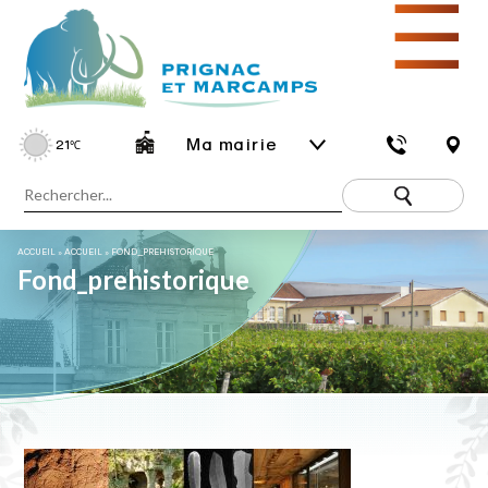
☰
Ma mairie
21
℃
ACCUEIL
»
ACCUEIL
»
FOND_PREHISTORIQUE
Fond_prehistorique