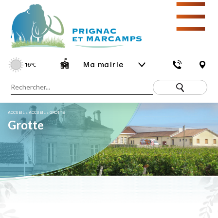
☰
Ma mairie
16
℃
ACCUEIL
»
ACCUEIL
»
GROTTE
Grotte