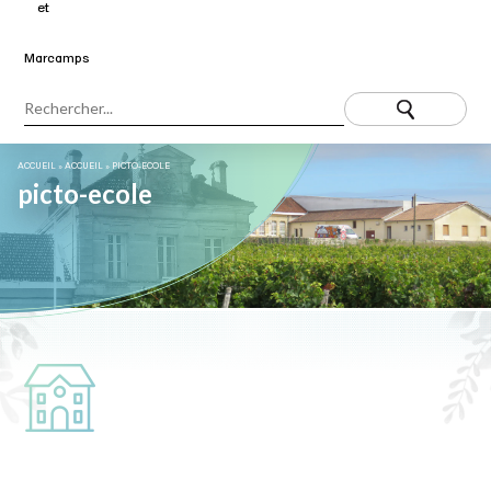
ACCUEIL
»
ACCUEIL
»
PICTO-ECOLE
picto-ecole