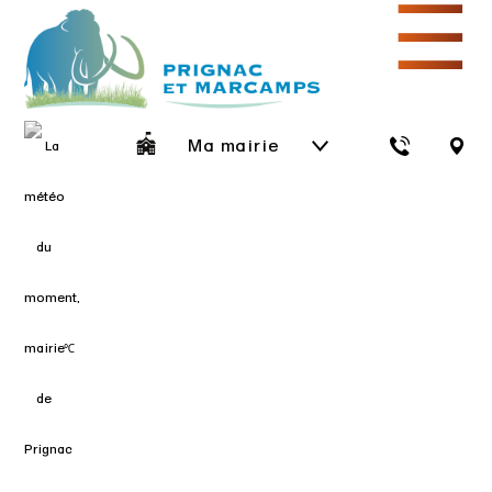
☰
Ma mairie
℃