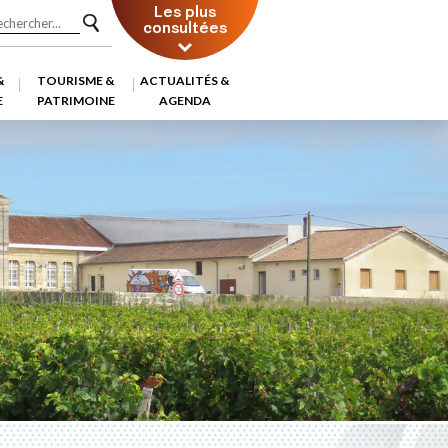
Les plus
consultées
&
TOURISME &
ACTUALITÉS &
E
PATRIMOINE
AGENDA