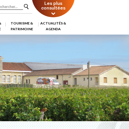
Les plus
consultées
&
TOURISME &
ACTUALITÉS &
E
PATRIMOINE
AGENDA