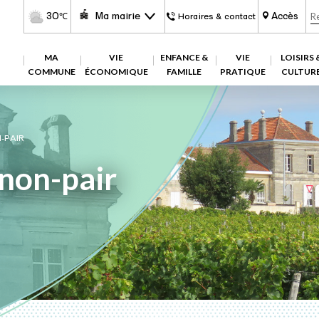
30
Ma mairie
Accès
℃
Horaires & contact
MA
VIE
ENFANCE &
VIE
LOISIRS 
COMMUNE
ÉCONOMIQUE
FAMILLE
PRATIQUE
CULTUR
-PAIR
-non-pair